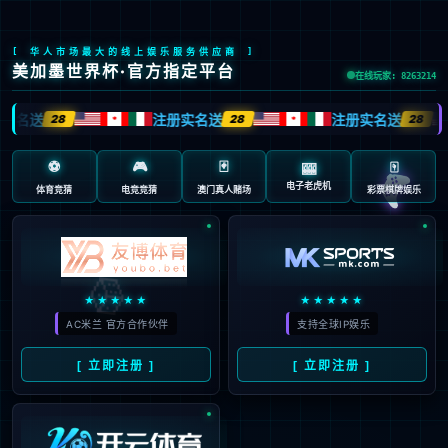
股票代码：603666