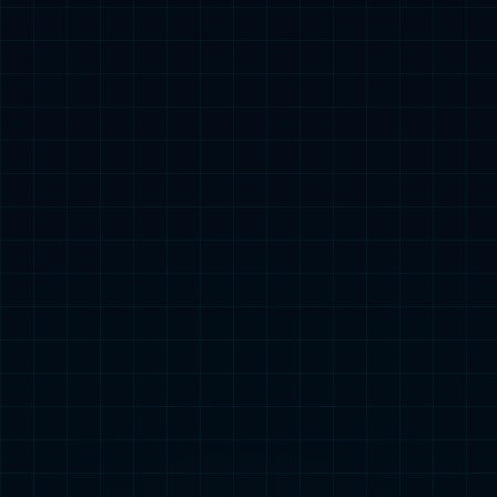
深度共享 来去无阻
双规道并行设计，实现充电桩全车位共享
伸手可取枪 挂枪可驶离
智能线缆全自动收放技术，打造整洁停车环境，更安全