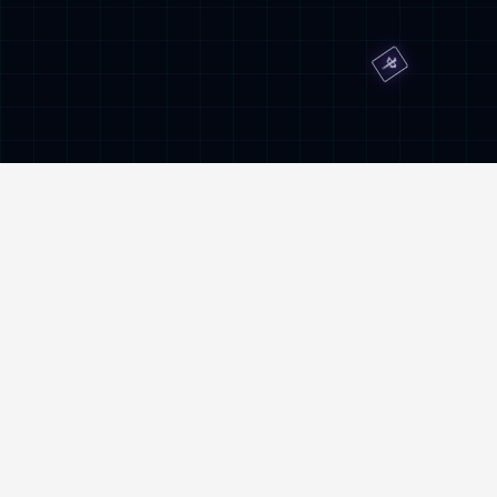
服务与监督热线
400-962-6800
地址
南京市雨花台区创思路5号1xbet官网机器人
产业园